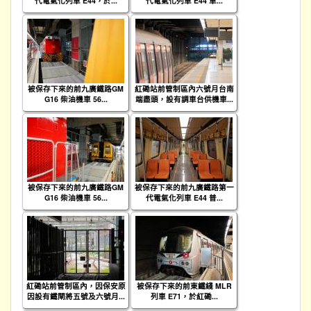
代電氣化列車 E44，於...
代電氣化列車 E44 車...
被保存下來的前九廣鐵路GM
紅磡站前管制區內六號月台南
G16 柴油機車 56...
端盡頭，設有調車台供機車...
被保存下來的前九廣鐵路GM
被保存下來的前九廣鐵路第一
G16 柴油機車 56...
代電氣化列車 E44 普...
紅磡站前管制區內，因保安原
被保存下來的前東鐵綫 MLR
因設有鐵閘將五號及六號月...
列車 E71，於紅磡...