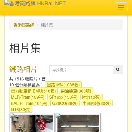
Toggl
navig
香港鐵路網
相片集
相片集
鐵路相片
共 1516 張照片，首
10 個分類標籤為：
鐵路車輛(1038張)
電力動車組 EMU(518張)
柴油機車(303張)
MLR-Train(189張)
SP19xx(153張)
ktt(110張)
EAL R-Train(104張)
G26CU(88張)
中國內地(80張)
G16(80張)