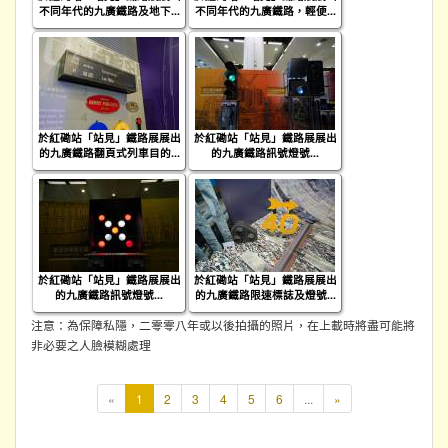
不同年代的九廣鐵路及地下...
不同年代的九廣鐵路，輕便...
於紅磡站「站見」鐵路展展出
於紅磡站「站見」鐵路展展出
的九廣鐵路翻頁式列車目的...
的九廣鐵路訊號燈號...
於紅磡站「站見」鐵路展展出
於紅磡站「站見」鐵路展展出
的九廣鐵路訊號燈號...
的九廣鐵路限速標誌及燈號...
注意：為保障私隱，二零零八年或以後拍攝的照片，在上載時將盡可能將
非必要之人臉模糊處理
本
«
1
2
3
4
5
6
...
»
頁