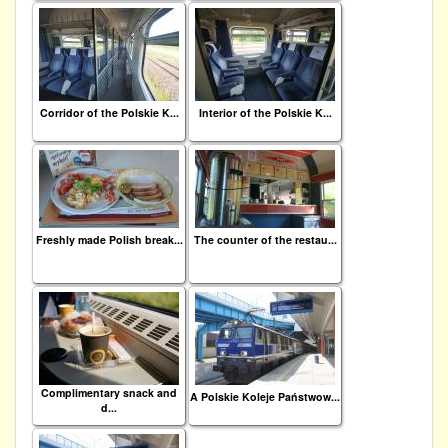
Corridor of the Polskie K...
Interior of the Polskie K...
Freshly made Polish break...
The counter of the restau...
Complimentary snack and
A Polskie Koleje Państwow...
d...