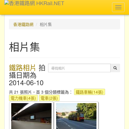
Toggl
navig
香港鐵路網
相片集
相片集
鐵路相片
拍
攝日期為
2014-06-10
共 21 張照片，首 3 個分類標籤為：
鐵路車輛(14張)
電力機車(4張)
電車(2張)