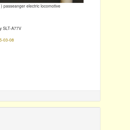
) passeanger electric locomotive
y SLT-A77V
5-03-08