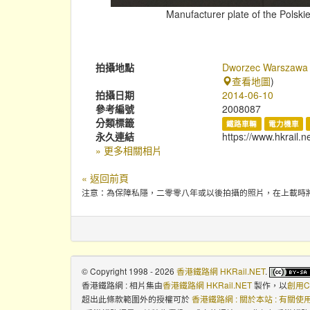
Manufacturer plate of the Polsk
拍攝地點
Dworzec Warszawa 
查看地圖
)
拍攝日期
2014-06-10
參考編號
2008087
分類標籤
鐵路車輛
電力機車
永久連結
https://www.hkrail.n
» 更多相關相片
« 返回前頁
注意：為保障私隱，二零零八年或以後拍攝的照片，在上載時
© Copyright 1998 - 2026
香港鐵路網 HKRail.NET
.
香港鐵路網 : 相片集
由
香港鐵路網 HKRail.NET
製作，以
創用C
超出此條款範圍外的授權可於
香港鐵路網 : 關於本站 : 有關