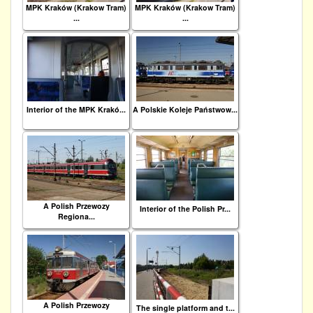
MPK Kraków (Krakow Tram)
MPK Kraków (Krakow Tram)
...
...
Interior of the MPK Krakó...
A Polskie Koleje Państwow...
A Polish Przewozy
Interior of the Polish Pr...
Regiona...
A Polish Przewozy
The single platform and t...