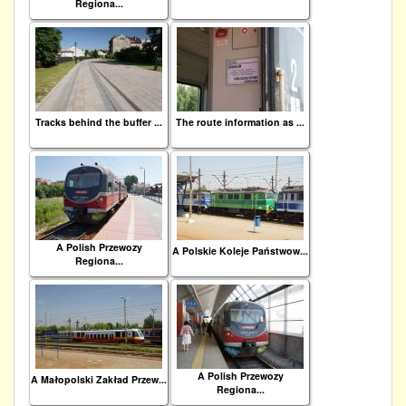
Regiona...
Tracks behind the buffer ...
The route information as ...
A Polish Przewozy
A Polskie Koleje Państwow...
Regiona...
A Polish Przewozy
A Małopolski Zakład Przew...
Regiona...