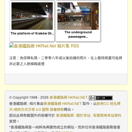
The underground
The platform of Kraków Gł...
passeagew...
注意：為保障私隱，二零零八年或以後拍攝的照片，在上載時將盡可能將
非必要之人臉模糊處理
© Copyright 1998 - 2026
香港鐵路網 HKRail.NET
.
香港鐵路網 : 相片集
由
香港鐵路網 HKRail.NET
製作，以
創用CC 姓名標
示-相同方式分享 4.0 國際 授權條款
釋出。
超出此條款範圍外的授權可於
香港鐵路網 : 關於本站 : 有關使用本站資料
查閱。
*香港鐵路網是一純粹為興趣而成立的網站，而非任何香港鐵路服務營運