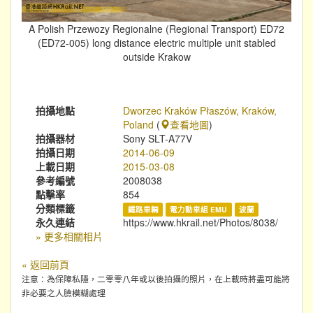
A Polish Przewozy Regionalne (Regional Transport) ED72
(ED72-005) long distance electric multiple unit stabled
outside Krakow
拍攝地點
Dworzec Kraków Płaszów, Kraków,
Poland
(
查看地圖
)
拍攝器材
Sony SLT-A77V
拍攝日期
2014-06-09
上載日期
2015-03-08
參考編號
2008038
點擊率
854
分類標籤
鐵路車輛
電力動車組 EMU
波蘭
永久連結
https://www.hkrail.net/Photos/8038/
» 更多相關相片
« 返回前頁
注意：為保障私隱，二零零八年或以後拍攝的照片，在上載時將盡可能將
非必要之人臉模糊處理