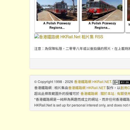
A Polish Przewozy
A Polish Przewozy
I
Regiona...
Regiona...
注意：為保障私隱，二零零八年或以後拍攝的照片，在上載時
© Copyright 1998 - 2026
香港鐵路網 HKRail.NET
.
香港鐵路網 : 相片集
由
香港鐵路網 HKRail.NET
製作，以
創用C
超出此條款範圍外的授權可於
香港鐵路網 : 關於本站 : 有關
*香港鐵路網是一純粹為興趣而成立的網站，而非任何香港鐵
HKRail.Net is set up for personal interest only, and does not