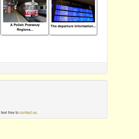
A Polish Przewozy
The departure information...
Regiona...
feel free to
contact us
.