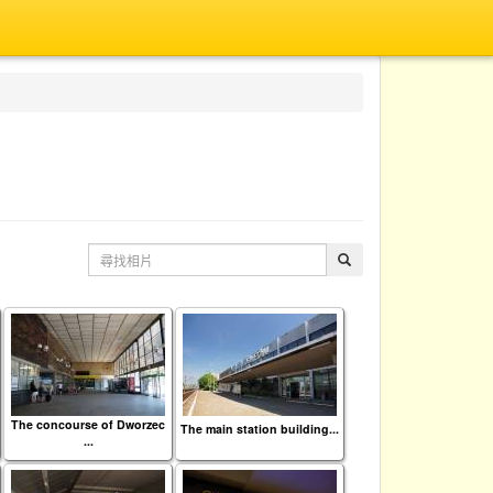
The concourse of Dworzec
The main station building...
...