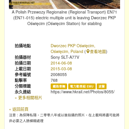
A Polish Przewozy Regionalne (Regional Transport) EN71
(EN71-015) electric multiple unit is leaving Dworzec PKP
Oświęcim (Oświęcim Station) for stabling
拍攝地點
Dworzec PKP Oświęcim,
Oświęcim, Poland
(
查看地圖
)
拍攝器材
Sony SLT-A77V
拍攝日期
2014-06-08
上載日期
2015-03-08
參考編號
2008055
點擊率
768
分類標籤
鐵路車輛
電力動車組 EMU
波蘭
永久連結
https://www.hkrail.net/Photos/8055/
» 更多相關相片
« 返回前頁
注意：為保障私隱，二零零八年或以後拍攝的照片，在上載時將盡可能將
非必要之人臉模糊處理