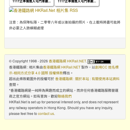
1117正準備進入屯門車廠...
1117正準備進入屯門車廠...
注意：為保障私隱，二零零八年或以後拍攝的照片，在上載時將盡可能將
非必要之人臉模糊處理
© Copyright 1998 - 2026
香港鐵路網 HKRail.NET
.
香港鐵路網 : 相片集
由
香港鐵路網 HKRail.NET
製作，以
創用CC 姓名標
示-相同方式分享 4.0 國際 授權條款
釋出。
超出此條款範圍外的授權可於
香港鐵路網 : 關於本站 : 有關使用本站資料
查閱。
*香港鐵路網是一純粹為興趣而成立的網站，而非任何香港鐵路服務營運
商之官方網站。如有查詢，歡迎
聯絡我們
HKRail.Net is set up for personal interest only, and does not represent
any railway operators in Hong Kong. Should you have any inquiry,
please feel free to
contact us
.