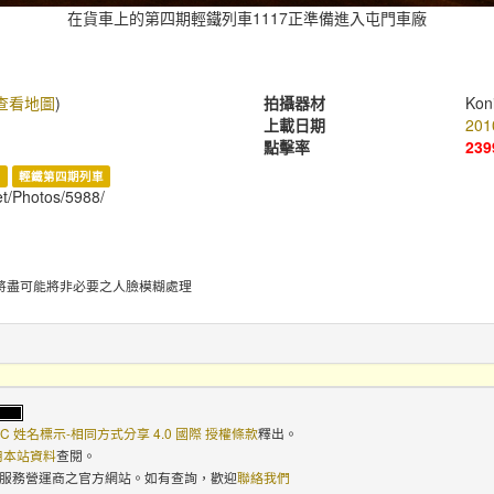
在貨車上的第四期輕鐵列車1117正準備進入屯門車廠
查看地圖
)
拍攝器材
Kon
上載日期
201
點擊率
239
港
輕鐵第四期列車
et/Photos/5988/
將盡可能將非必要之人臉模糊處理
C 姓名標示-相同方式分享 4.0 國際 授權條款
釋出。
使用本站資料
查閱。
路服務營運商之官方網站。如有查詢，歡迎
聯絡我們