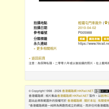
拍攝地點
輕鐵屯門車廠外
(
拍攝日期
2010-04-02
參考編號
P005988
分類標籤
輕鐵
鐵路車輛
香
永久連結
https://www.hkrail.n
» 更多相關相片
« 返回前頁
注意：為保障私隱，二零零八年或以後拍攝的照片，在上載時
© Copyright 1998 - 2026
香港鐵路網 HKRail.NET
.
香港鐵路網 : 相片集
由
香港鐵路網 HKRail.NET
製作，以
創用C
超出此條款範圍外的授權可於
香港鐵路網 : 關於本站 : 有關
*香港鐵路網是一純粹為興趣而成立的網站，而非任何香港鐵