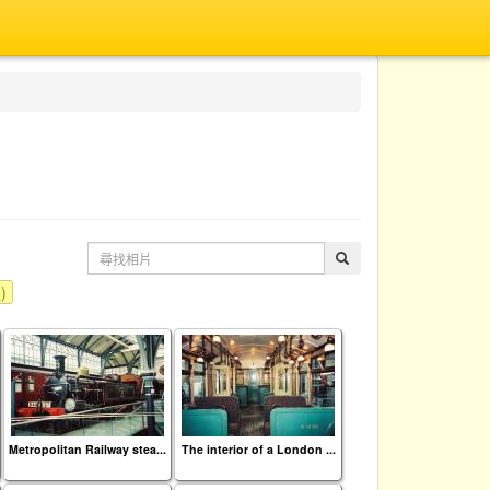
)
Metropolitan Railway stea...
The interior of a London ...