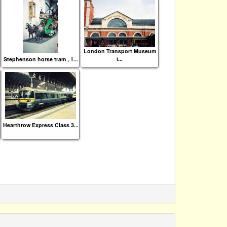
London Transport Museum
i...
Stephenson horse tram , 1...
Hearthrow Express Class 3...