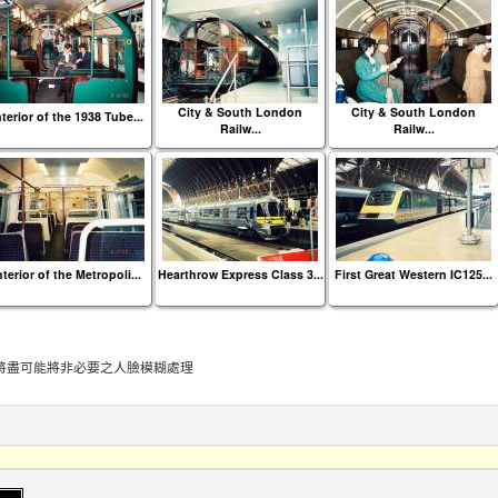
City & South London
City & South London
nterior of the 1938 Tube...
Railw...
Railw...
nterior of the Metropoli...
Hearthrow Express Class 3...
First Great Western IC125...
將盡可能將非必要之人臉模糊處理