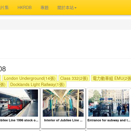
相片集
HKRDB
專題
關於本站
08
London Underground(14張)
Class 332(2張)
電力動車組 EMU(2張
張)
Docklands Light Railway(1張)
bliee Line 1996 stock o...
Interior of Jubliee Line ...
Entrance for subway and t...