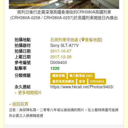
兩列日後行走廣深港高鐵香港段的CRH380A高鐵列車
(CRH380A-0258 / CRH380A-0257)於高鐵列車開放日內展出
拍攝地點
石崗列車停放處
(
查看地圖
)
拍攝器材
Sony SLT-A77V
拍攝日期
2017-10-07
上載日期
2017-12-28
參考編號
D009403
點擊率
1220
分類標籤
鐵路車輛
電力動車組 EMU
廣深港高速鐵路
香港
CRH380A
永久連結
https://www.hkrail.net/Photos/9403/
» 更多相關相片
« 返回前頁
注意：為保障私隱，二零零八年或以後拍攝的照片，在上載時將盡可能將
非必要之人臉模糊處理