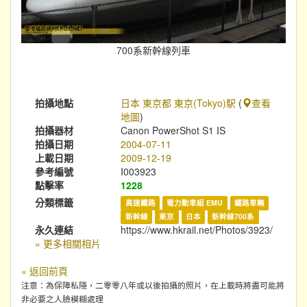
700系新幹線列車
拍攝地點
日本 東京都 東京(Tokyo)駅
(
查看
地圖
)
拍攝器材
Canon PowerShot S1 IS
拍攝日期
2004-07-11
上載日期
2009-12-19
參考編號
I003923
點擊率
1228
分類標籤
高速鐵路
電力動車組 EMU
鐵路車輛
新幹線
東京
日本
新幹線700系
永久連結
https://www.hkrail.net/Photos/3923/
» 更多相關相片
« 返回前頁
注意：為保障私隱，二零零八年或以後拍攝的照片，在上載時將盡可能將
非必要之人臉模糊處理