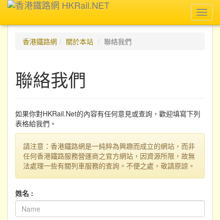
Toggl
navig
香港鐵路網
關於本站
聯絡我們
聯絡我們
如果你對HKRail.Net的內容有任何意見或查詢，歡迎填寫下列
表格給我們。
請注意：香港鐵路網是一純粹為興趣而成立的網站，而非
任何香港鐵路服務營運商之官方網站，因資源所限，故無
法處理一些有關列車服務的查詢。不便之處，敬請原諒。
姓名 :