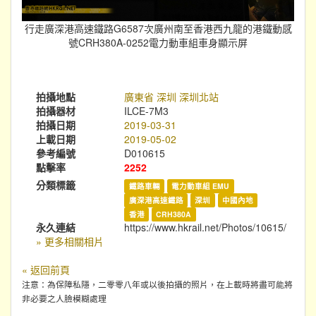
行走廣深港高速鐵路G6587次廣州南至香港西九龍的港鐵動感
號CRH380A-0252電力動車組車身顯示屏
拍攝地點
廣東省 深圳 深圳北站
拍攝器材
ILCE-7M3
拍攝日期
2019-03-31
上載日期
2019-05-02
參考編號
D010615
點擊率
2252
分類標籤
鐵路車輛
電力動車組 EMU
廣深港高速鐵路
深圳
中國內地
香港
CRH380A
永久連結
https://www.hkrail.net/Photos/10615/
» 更多相關相片
« 返回前頁
注意：為保障私隱，二零零八年或以後拍攝的照片，在上載時將盡可能將
非必要之人臉模糊處理