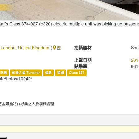
r's Class 374-027 (e320) electric multiple unit was picking up passen
, London, United Kingdom
(
查
拍攝器材
Son
上載日期
201
點擊率
661
車輛
歐洲之星 Eurostar
倫敦
英國
Class 374
net/Photos/10242/
將盡可能將非必要之人臉模糊處理