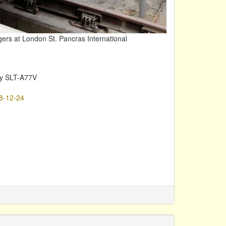
gers at London St. Pancras International
y SLT-A77V
8-12-24