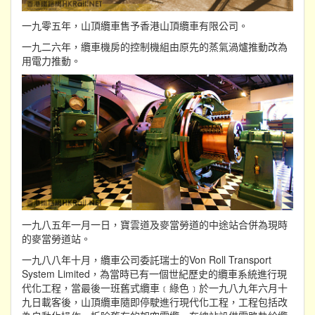
一九零五年，山頂纜車售予香港山頂纜車有限公司。
一九二六年，纜車機房的控制機組由原先的蒸氣渦爐推動改為
用電力推動。
一九八五年一月一日，寶雲道及麥當勞道的中途站合併為現時
的麥當勞道站。
一九八八年十月，纜車公司委託瑞士的Von Roll Transport
System Limited，為當時已有一個世紀歷史的纜車系統進行現
代化工程，當最後一班舊式纜車﹝綠色﹞於一九八九年六月十
九日載客後，山頂纜車隨即停駛進行現代化工程，工程包括改