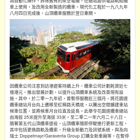
為自動化操作，拆除舊有的架空電纜，在總站設供電路軌給纜
車上使用，及改用全新製造的纜車。現代化工程於一九八九年
八月四日完成後，山頂纜車服務於翌日重開。
因纜車公司注意到訪港遊客持續上升，纜車公司計劃耗資近七
億港元，推出發展計劃，以提升山頂纜車系統及改善現有設
施。其中，於二零一九年初，曾暫停服務近三個月，將花園道
纜車總站月台向上遷移至紅棉路天橋底，以騰出空間擴建車站
候車位置，並將候車月台拉直及延長。此舉令花園道纜車總站
由海拔 25米提升至海拔 33米。至二零二一年六月二十八日，
隨著第五代山頂纜車退役，山頂纜車隨即停駛進行更新工程，
其中包括更換路軌及纜索，升級全新動力及訊號系統，與及向
瑞士 Doppelmayr/Garaventa Group 訂購全新車廂等。在暫停