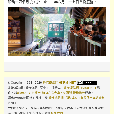
服務十四個月後，於二零二二年八月二十七日重投服務。
© Copyright 1998 - 2026
香港鐵路網 HKRail.NET
.
香港鐵路網 : 香港鐵路 : 歷史 : 山頂纜車
由
香港鐵路網 HKRail.NET
製
作，以
創用CC 姓名標示-相同方式分享 4.0 國際 授權條款
釋出。
超出此條款範圍外的授權可於
香港鐵路網 : 關於本站 : 有關使用本站資料
查閱。
*香港鐵路網是一純粹為興趣而成立的網站，而非任何香港鐵路服務營運
商之官方網站。如有查詢，歡迎
聯絡我們