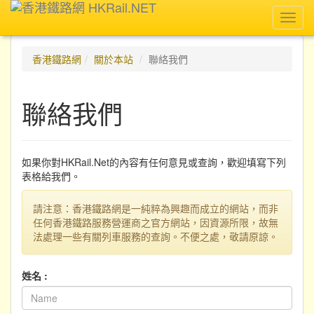
Toggl
navig
香港鐵路網
關於本站
聯絡我們
聯絡我們
如果你對HKRail.Net的內容有任何意見或查詢，歡迎填寫下列
表格給我們。
請注意：香港鐵路網是一純粹為興趣而成立的網站，而非
任何香港鐵路服務營運商之官方網站，因資源所限，故無
法處理一些有關列車服務的查詢。不便之處，敬請原諒。
姓名 :