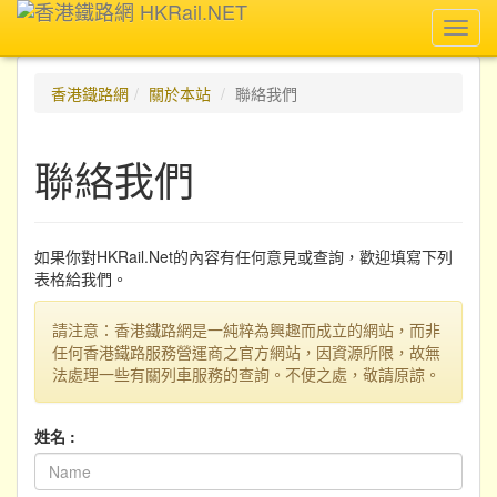
Toggl
navig
香港鐵路網
關於本站
聯絡我們
聯絡我們
如果你對HKRail.Net的內容有任何意見或查詢，歡迎填寫下列
表格給我們。
請注意：香港鐵路網是一純粹為興趣而成立的網站，而非
任何香港鐵路服務營運商之官方網站，因資源所限，故無
法處理一些有關列車服務的查詢。不便之處，敬請原諒。
姓名 :