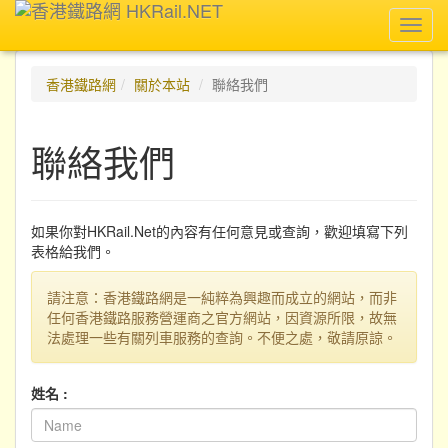
Toggl
navig
香港鐵路網
關於本站
聯絡我們
聯絡我們
如果你對HKRail.Net的內容有任何意見或查詢，歡迎填寫下列
表格給我們。
請注意：香港鐵路網是一純粹為興趣而成立的網站，而非
任何香港鐵路服務營運商之官方網站，因資源所限，故無
法處理一些有關列車服務的查詢。不便之處，敬請原諒。
姓名 :