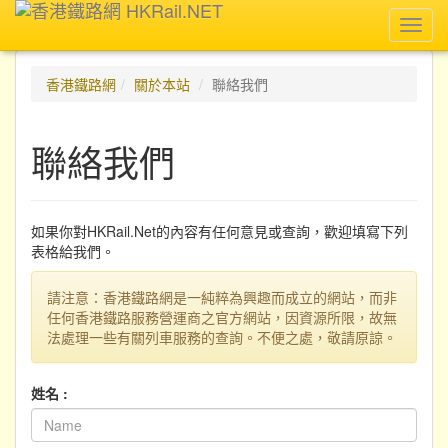
Toggl
navig
香港鐵路網
關於本站
聯絡我們
聯絡我們
如果你對HKRail.Net的內容有任何意見或查詢，歡迎填寫下列
表格給我們。
請注意：香港鐵路網是一純粹為興趣而成立的網站，而非
任何香港鐵路服務營運商之官方網站，因資源所限，故無
法處理一些有關列車服務的查詢。不便之處，敬請原諒。
姓名 :