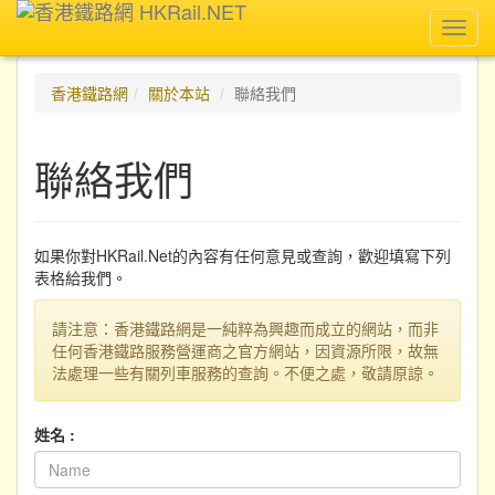
Toggl
navig
香港鐵路網
關於本站
聯絡我們
聯絡我們
如果你對HKRail.Net的內容有任何意見或查詢，歡迎填寫下列
表格給我們。
請注意：香港鐵路網是一純粹為興趣而成立的網站，而非
任何香港鐵路服務營運商之官方網站，因資源所限，故無
法處理一些有關列車服務的查詢。不便之處，敬請原諒。
姓名 :