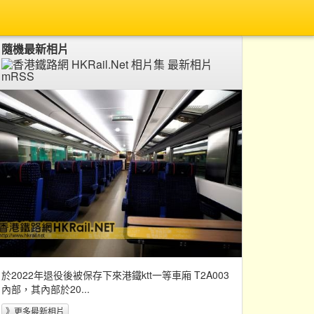
隨機最新相片
於2022年退役後被保存下來港鐵ktt一等車廂 T2A003
內部，其內部於20...
》更多最新相片