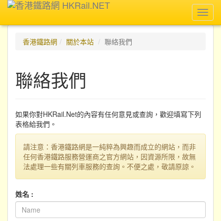
Toggl
navig
香港鐵路網
關於本站
聯絡我們
聯絡我們
如果你對HKRail.Net的內容有任何意見或查詢，歡迎填寫下列
表格給我們。
請注意：香港鐵路網是一純粹為興趣而成立的網站，而非
任何香港鐵路服務營運商之官方網站，因資源所限，故無
法處理一些有關列車服務的查詢。不便之處，敬請原諒。
姓名 :