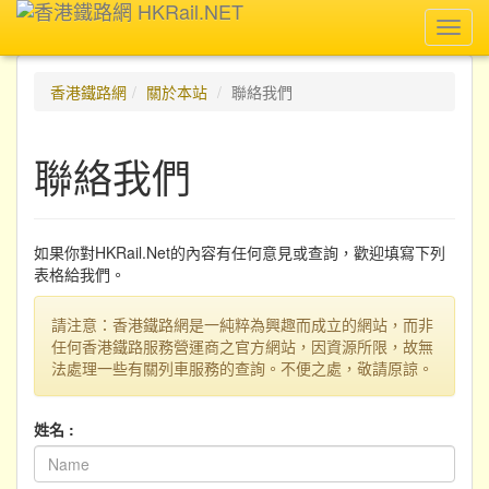
Toggl
navig
香港鐵路網
關於本站
聯絡我們
聯絡我們
如果你對HKRail.Net的內容有任何意見或查詢，歡迎填寫下列
表格給我們。
請注意：香港鐵路網是一純粹為興趣而成立的網站，而非
任何香港鐵路服務營運商之官方網站，因資源所限，故無
法處理一些有關列車服務的查詢。不便之處，敬請原諒。
姓名 :