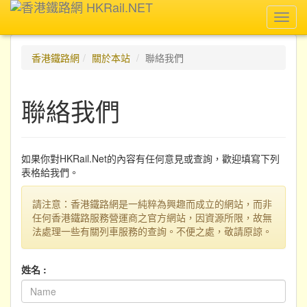
Toggl
navig
香港鐵路網
關於本站
聯絡我們
聯絡我們
如果你對HKRail.Net的內容有任何意見或查詢，歡迎填寫下列
表格給我們。
請注意：香港鐵路網是一純粹為興趣而成立的網站，而非
任何香港鐵路服務營運商之官方網站，因資源所限，故無
法處理一些有關列車服務的查詢。不便之處，敬請原諒。
姓名 :