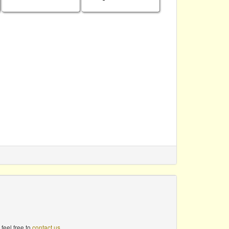
feel free to
contact us
.