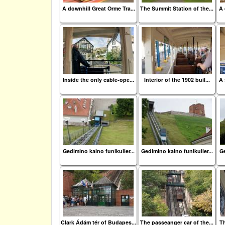
A downhill Great Orme Tra...
The Summit Station of the...
A 
Inside the only cable-ope...
Interior of the 1902 buil...
A 
Gedimino kalno funikulier...
Gedimino kalno funikulier...
Ge
Clark Ádám tér of Budapes...
The passeanger car of the...
Th