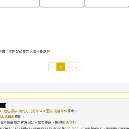
將盡可能將非必要之人臉模糊處理
本
«
1
2
»
頁
C 姓名標示-相同方式分享 4.0 國際 授權條款
釋出。
使用本站資料
查閱。
路服務營運商之官方網站。如有查詢，歡迎
聯絡我們
 represent any railway operators in Hong Kong. Should you have any inquiry, please 