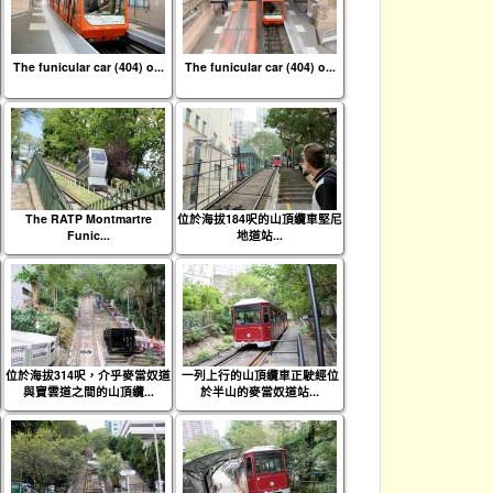
The funicular car (404) o...
The funicular car (404) o...
The RATP Montmartre
位於海拔184呎的山頂纜車堅尼
Funic...
地道站...
位於海拔314呎，介乎麥當奴道
一列上行的山頂纜車正駛經位
與寶雲道之間的山頂纜...
於半山的麥當奴道站...