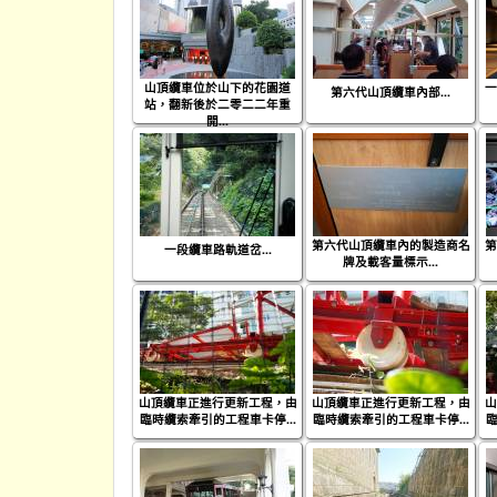
山頂纜車位於山下的花園道
一
第六代山頂纜車內部...
站，翻新後於二零二二年重
開...
第六代山頂纜車內的製造商名
第
一段纜車路軌道岔...
牌及載客量標示...
山頂纜車正進行更新工程，由
山頂纜車正進行更新工程，由
山
臨時纜索牽引的工程車卡停...
臨時纜索牽引的工程車卡停...
臨