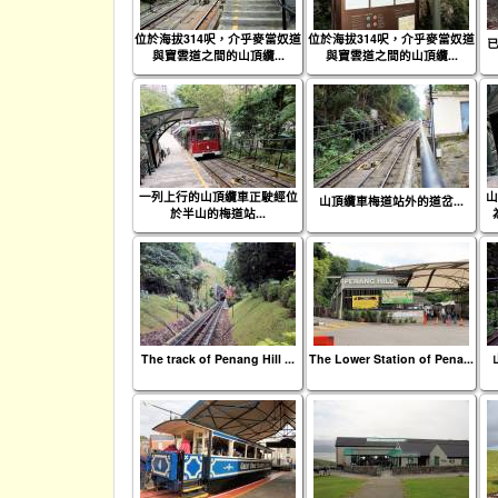
位於海拔314呎，介乎麥當奴道
位於海拔314呎，介乎麥當奴道
已
與寶雲道之間的山頂纜...
與寶雲道之間的山頂纜...
一列上行的山頂纜車正駛經位
山
山頂纜車梅道站外的道岔...
於半山的梅道站...
The track of Penang Hill ...
The Lower Station of Pena...