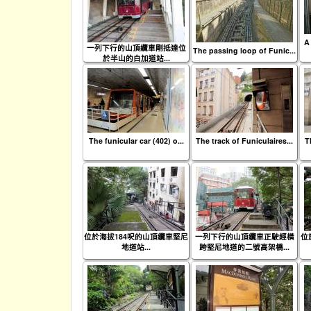
A 
一列下行的山頂纜車剛抵達位
The passing loop of Funic...
於半山的白加道站...
The funicular car (402) o...
The track of Funiculaires...
T
位於海拔184呎的山頂纜車堅尼
一列下行的山頂纜車正駛經橫
位
地道站...
跨堅尼地道的二號高架橋...