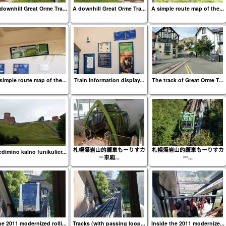
downhill Great Orme Tra...
A downhill Great Orme Tra...
A simple route map of the...
simple route map of the...
Train information display...
The track of Great Orme T...
札幌藻岩山的纜車もーりすカ
札幌藻岩山的纜車もーりすカ
dimino kalno funikulier...
ー車廂...
ー...
e 2011 modernized rolli...
Tracks (with passing loop...
Inside the 2011 modernize...