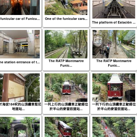
funicular car of Funicu...
One of the funicular cars...
The platform of Estación ...
The RATP Montmartre
The RATP Montmartre
he station entrance of t...
Funic...
Funic...
於海拔184呎的山頂纜車堅尼
一列上行的山頂纜車正駛經位
一列下行的山頂纜車正駛經位
地道站...
於半山的麥當奴道站...
於半山的麥當奴道站...