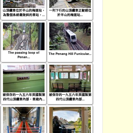
山頂纜車位於半山的梅道站，
一列下行的山頂纜車正駛經位
為整個系統最陡斜的車站，...
於半山的梅道站...
The passing loop of
The Penang Hill Funicular...
Penan...
被保存的一九五六年英國製第
被保存的一九五六年英國製第
四代山頂纜車內部，車廂內...
四代山頂纜車內部...