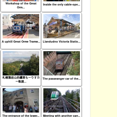
Workshop of the Great
Inside the only cable-ope...
Orm...
A uphill Great Orme Tramw...
Llandudno Victoria Statio...
札幌藻岩山的纜車もーりすカ
The passeanger car of the...
ー軌道...
The entrance of the lower...
Meeting with another carr...