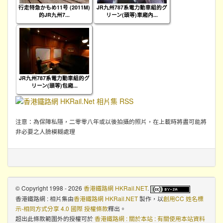
行走特急かもめ11号 (2011M)
JR九州787系電力動車組的グ
的JR九州7...
リーン(頭等)車廂內...
JR九州787系電力動車組的グ
リーン(頭等)包廂...
注意：為保障私隱，二零零八年或以後拍攝的照片，在上載時將盡可能將
非必要之人臉模糊處理
© Copyright 1998 - 2026
香港鐵路網 HKRail.NET
.
香港鐵路網 : 相片集
由
香港鐵路網 HKRail.NET
製作，以
創用CC 姓名標
示-相同方式分享 4.0 國際 授權條款
釋出。
超出此條款範圍外的授權可於
香港鐵路網 : 關於本站 : 有關使用本站資料