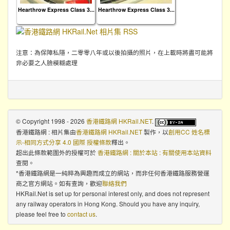
Hearthrow Express Class 3...
Hearthrow Express Class 3...
注意：為保障私隱，二零零八年或以後拍攝的照片，在上載時將盡可能將
非必要之人臉模糊處理
© Copyright 1998 - 2026
香港鐵路網 HKRail.NET
.
香港鐵路網 : 相片集
由
香港鐵路網 HKRail.NET
製作，以
創用CC 姓名標
示-相同方式分享 4.0 國際 授權條款
釋出。
超出此條款範圍外的授權可於
香港鐵路網 : 關於本站 : 有關使用本站資料
查閱。
*香港鐵路網是一純粹為興趣而成立的網站，而非任何香港鐵路服務營運
商之官方網站。如有查詢，歡迎
聯絡我們
HKRail.Net is set up for personal interest only, and does not represent
any railway operators in Hong Kong. Should you have any inquiry,
please feel free to
contact us
.