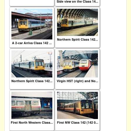
Side view on the Class 14...
Northern Spirit Class 142...
A 2-car Arriva Class 142 ...
Northern Spirit Class 142...
Virgin HST (right) and No...
First North Western Class...
First NW Class 142 (142 0...