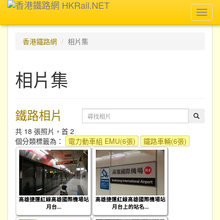
Toggl
navig
香港鐵路網
相片集
相片集
鐵路相片
共 18 張照片，首 2
個分類標籤為：
電力動車組 EMU(6張)
鐵路車輛(6張)
高雄捷運紅線高雄國際機場站
高雄捷運紅線高雄國際機場站
月台...
月台上的站名...