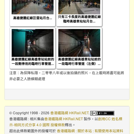
只有三卡長度的高雄捷運紅線
高雄捷運紅線巨蛋站月台...
臨時高雄車站站月台...
高雄捷運紅線高雄車站站前的
高雄捷運紅線高雄車站站前的
一段剛停用的臨時行車管道...
一段臨時行車管道（左側）...
注意：為保障私隱，二零零八年或以後拍攝的照片，在上載時將盡可能將
非必要之人臉模糊處理
© Copyright 1998 - 2026
香港鐵路網 HKRail.NET
.
香港鐵路網 : 相片集
由
香港鐵路網 HKRail.NET
製作，以
創用CC 姓名標
示-相同方式分享 4.0 國際 授權條款
釋出。
超出此條款範圍外的授權可於
香港鐵路網 : 關於本站 : 有關使用本站資料