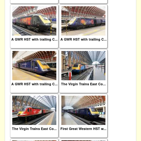
A GWR HST with trailing C...
A GWR HST with trailing C...
A GWR HST with trailing C...
The Virgin Trains East Co...
The Virgin Trains East Co...
First Great Western HST w...