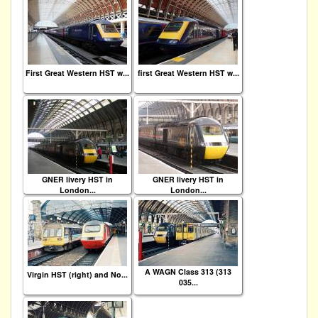
First Great Western HST w...
first Great Western HST w...
GNER livery HST in
GNER livery HST in
London...
London...
A WAGN Class 313 (313
Virgin HST (right) and No...
035...