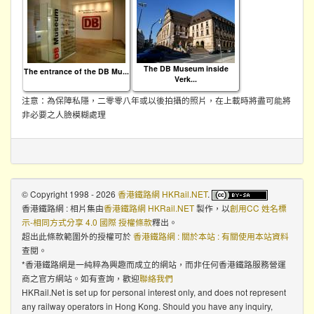
The DB Museum inside
The entrance of the DB Mu...
Verk...
注意：為保障私隱，二零零八年或以後拍攝的照片，在上載時將盡可能將
非必要之人臉模糊處理
© Copyright 1998 - 2026
香港鐵路網 HKRail.NET
.
香港鐵路網 : 相片集
由
香港鐵路網 HKRail.NET
製作，以
創用CC 姓名標
示-相同方式分享 4.0 國際 授權條款
釋出。
超出此條款範圍外的授權可於
香港鐵路網 : 關於本站 : 有關使用本站資料
查閱。
*香港鐵路網是一純粹為興趣而成立的網站，而非任何香港鐵路服務營運
商之官方網站。如有查詢，歡迎
聯絡我們
HKRail.Net is set up for personal interest only, and does not represent
any railway operators in Hong Kong. Should you have any inquiry,