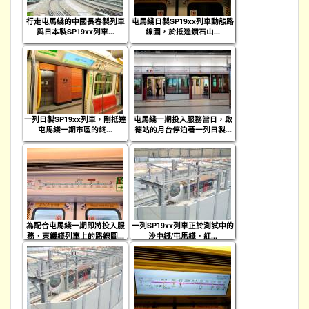
行走屯馬綫的中國長春製列車
屯馬綫日製SP19xx列車動態路
與日本製SP19xx列車...
線圖，於抵達鑽石山...
一列日製SP19xx列車，剛抵達
屯馬綫一期投入服務當日，啟
屯馬綫一期市區的終...
德站的月台停泊著一列日製...
為配合屯馬綫一期即將投入服
一列SP19xx列車正於測試中的
務，東鐵綫列車上的路線圖...
沙中綫/屯馬綫，紅...