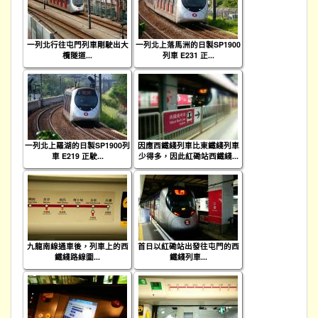
一列北行往屯門列車剛駛出大
一列北上落馬洲的日製SP1900
欖隧道...
列車 E231 正...
一列北上羅湖的日製SP1900列
因應西鐵綫列車比東鐵綫列車
車 E219 正駛...
少得多，因此紅磡站西鐵綫...
九龍南線通車後，列車上的西
首日以紅磡站出發往屯門的西
鐵綫路線圖...
鐵綫列車...