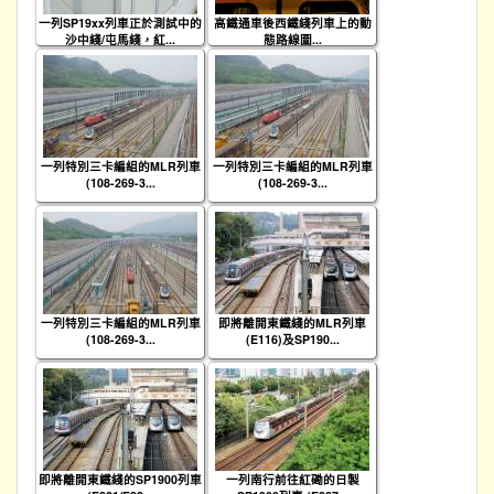
一列SP19xx列車正於測試中的
高鐵通車後西鐵綫列車上的動
沙中綫/屯馬綫，紅...
態路線圖...
一列特別三卡編組的MLR列車
一列特別三卡編組的MLR列車
(108-269-3...
(108-269-3...
一列特別三卡編組的MLR列車
即將離開東鐵綫的MLR列車
(108-269-3...
(E116)及SP190...
即將離開東鐵綫的SP1900列車
一列南行前往紅磡的日製