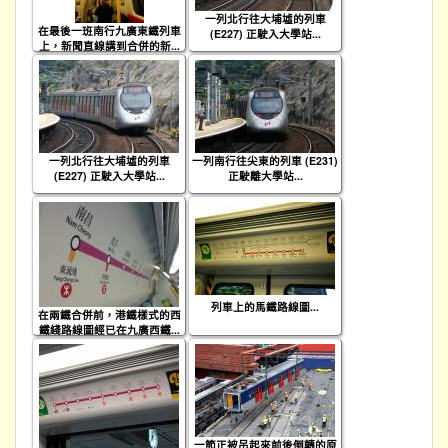
一列北行往大埔墟的列車
在最後一班南行九廣東鐵列車
(E227) 正駛入大學站...
上，新聞直線講到合併的新...
一列北行往大埔墟的列車
一列南行往尖東的列車 (E231)
(E227) 正駛入大學站...
正駛離大學站...
列車上的馬鐵路線圖...
在兩鐵合併前，港鐵樣式的西
鐵綫路線圖經已在九廣西鐵...
一節正被吊起來前後倒轉的原