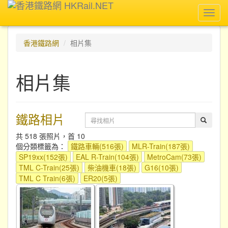
Toggl
navig
香港鐵路網
相片集
相片集
鐵路相片
共 518 張照片，首 10
個分類標籤為：
鐵路車輛(516張)
MLR-Train(187張)
SP19xx(152張)
EAL R-Train(104張)
MetroCam(73張)
TML C-Train(25張)
柴油機車(18張)
G16(10張)
TML C Train(6張)
ER20(5張)