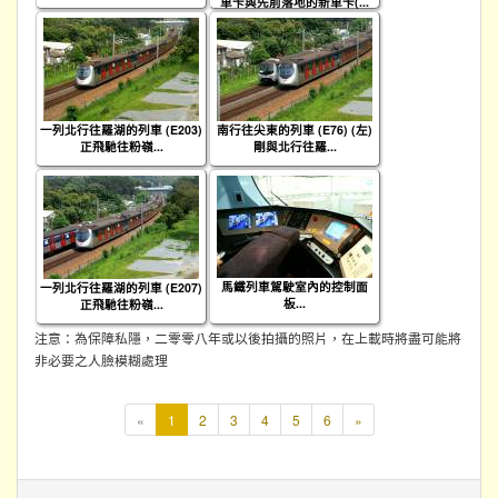
車卡與先前落地的新車卡(...
一列北行往羅湖的列車 (E203)
南行往尖東的列車 (E76) (左)
正飛馳往粉嶺...
剛與北行往羅...
馬鐵列車駕駛室內的控制面
一列北行往羅湖的列車 (E207)
板...
正飛馳往粉嶺...
注意：為保障私隱，二零零八年或以後拍攝的照片，在上載時將盡可能將
非必要之人臉模糊處理
本
«
1
2
3
4
5
6
»
頁