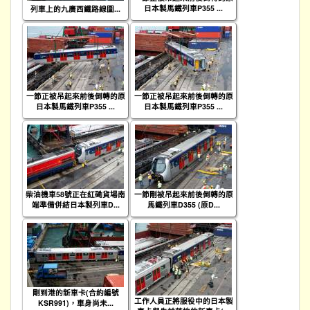
日本製馬鐵列車P355 ...
列車上的九廣西鐵路線圖...
一節正被吊起來前後倒轉的原
一節正被吊起來前後倒轉的原
日本製馬鐵列車P355 ...
日本製馬鐵列車P355 ...
柴油機車58號正在紅磡貨場南
一節剛被吊起來前後倒轉的原
端準備併結日本製列車D...
馬鐵列車D355 (原D...
剛到港的新車卡(合約編號
工作人員正將服役中的日本製
KSR991)，車身尚未...