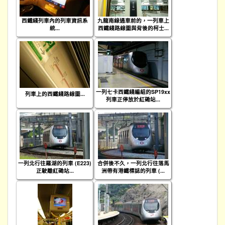
西鐵綫列車內的列車資訊系
九龍南線通車前的，一列車上
統...
西鐵綫路線圖與背後的柯士...
一列七卡西鐵綫編組的SP19xx
列車上的西鐵綫路線圖...
列車正停放於紅磡站...
一列北行往羅湖的列車 (E223)
合併後不久，一列北行往落馬
正駛離紅磡站...
洲帶有港鐵標誌的列車 (...