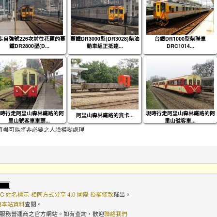
走自強號226次前往花蓮的臺
臺鐵DR3000型(DR3028)柴油
台鐵DR1000型柴聯車
鐵DR2800型(D...
動車組正抵達...
DRC1014...
時行走阿里山森林鐵路的阿
現時行走阿里山森林鐵路的阿
阿里山森林鐵路的貨卡...
里山號客車車頭...
里山號客車...
將盡可能將非必要之人臉模糊處理
C 姓名標示-相同方式分享 4.0 國際 授權條款
釋出。
使用本站資料
查閱。
路服務營運商之官方網站。如有查詢，歡迎
聯絡我們