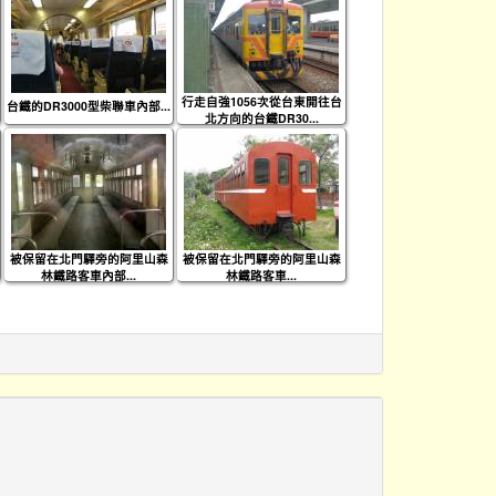
行走自強1056次從台東開往台
台鐵的DR3000型柴聯車內部...
北方向的台鐵DR30...
被保留在北門驛旁的阿里山森
被保留在北門驛旁的阿里山森
林鐵路客車內部...
林鐵路客車...