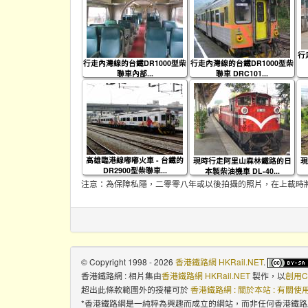
行
行走內灣線的台鐵DR1000型柴
行走內灣線的台鐵DR1000型柴
聯車內部...
聯車 DRC101...
高雄臨港線嘟嘟火車 - 台鐵的
現時行走阿里山森林鐵路的日
現
DR2900型柴聯車...
本製柴油機車 DL-40...
注意：為保障私隱，二零零八年或以後拍攝的照片，在上載時
© Copyright 1998 - 2026
香港鐵路網 HKRail.NET
.
香港鐵路網 : 相片集
由
香港鐵路網 HKRail.NET
製作，以
創用C
超出此條款範圍外的授權可於
香港鐵路網 : 關於本站 : 有關
*香港鐵路網是一純粹為興趣而成立的網站，而非任何香港鐵