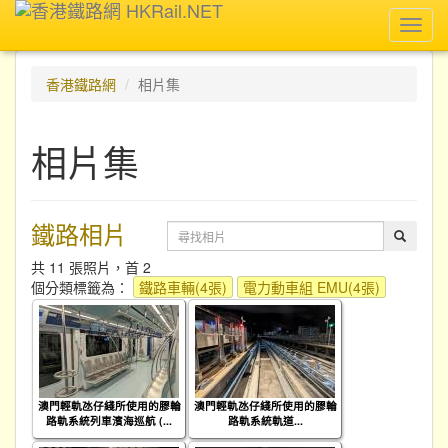
Toggl
navig
香港鐵路網
相片集
相片集
鐵路相片
共 11 張照片，首 2
個分類標籤為：
鐵路車輛(4張)
電力動車組 EMU(4張)
澳門輕軌氹仔綫所使用的膠輪
澳門輕軌氹仔綫所使用的膠輪
路軌系統列車濱海巡航 (...
路軌系統軌道...