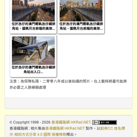
位於氹仔的澳門輕軌氹仔綫排
位於氹仔的澳門輕軌氹仔綫排
角站，遠眺月台前端的高架...
角站，遠眺月台前端的高架...
位於氹仔的澳門輕軌氹仔綫排
角站出入口...
注意：為保障私隱，二零零八年或以後拍攝的照片，在上載時將盡可能將
非必要之人臉模糊處理
© Copyright 1998 - 2026
香港鐵路網 HKRail.NET
.
香港鐵路網 : 相片集
由
香港鐵路網 HKRail.NET
製作，以
創用CC 姓名標
示-相同方式分享 4.0 國際 授權條款
釋出。