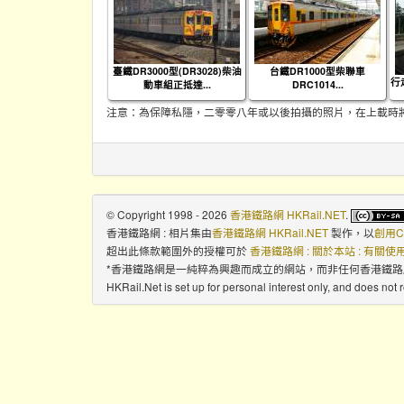
臺鐵DR3000型(DR3028)柴油
台鐵DR1000型柴聯車
行
動車組正抵達...
DRC1014...
注意：為保障私隱，二零零八年或以後拍攝的照片，在上載時
© Copyright 1998 - 2026
香港鐵路網 HKRail.NET
.
香港鐵路網 : 相片集
由
香港鐵路網 HKRail.NET
製作，以
創用C
超出此條款範圍外的授權可於
香港鐵路網 : 關於本站 : 有關
*香港鐵路網是一純粹為興趣而成立的網站，而非任何香港鐵
HKRail.Net is set up for personal interest only, and does not