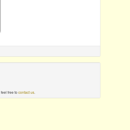
feel free to
contact us
.