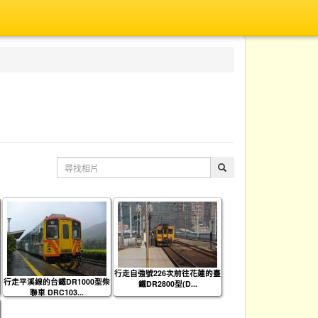
行走自強號226次前往花蓮的臺
行走平溪線的台鐵DR1000型柴
鐵DR2800型(D...
聯車 DRC103...