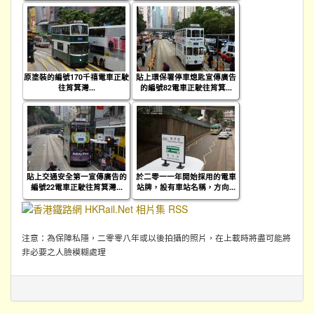
原塗裝的編號170千禧電車正駛
貼上環保署停車熄匙宣傳廣告
往筲箕灣...
的編號82電車正駛往筲箕...
貼上交通安全第一宣傳廣告的
於二零一一年開始採用的電車
編號22電車正駛往筲箕灣...
站牌，設有車站名稱，方向...
注意：為保障私隱，二零零八年或以後拍攝的照片，在上載時將盡可能將
非必要之人臉模糊處理