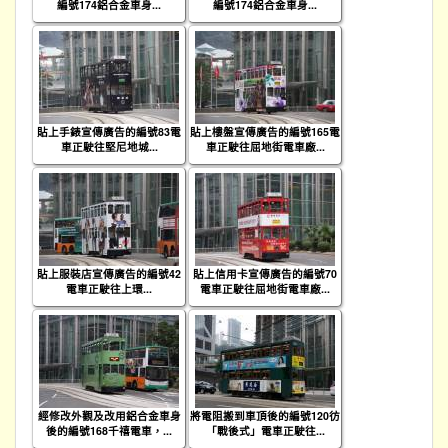
編號174鋁合金車身...
編號174鋁合金車身...
貼上手錶宣傳廣告的編號83電
貼上樓盤宣傳廣告的編號165電
車正駛往堅尼地城...
車正駛往屈地街電車廠...
貼上服裝店宣傳廣告的編號42
貼上信用卡宣傳廣告的編號70
電車正駛往上環...
電車正駛往屈地街電車廠...
經修改外觀及改用鋁合金車身
將電阻搬到車頂後的編號120彷
後的編號168千禧電車，...
「戰後式」電車正駛往...