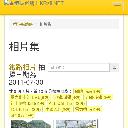
Toggl
navig
香港鐵路網
相片集
相片集
鐵路相片
拍
攝日期為
2011-07-30
共 9 張照片，首 10 個分類標籤為：
鐵路車輛(8張)
電力動車組 EMU(6張)
地鐵/港鐵(4張)
九鐵/港鐵(3張)
韶山8型(SS8)(2張)
AEL CAF-Train(2張)
TCL K-Train(2張)
中國內地(2張)
電力機車(2張)
SP19xx(1張)