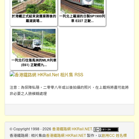
於港鐵正式結束貨運業務後的
一列北上羅湖的日製SP1900列
羅湖貨場...
車 E227 正駛...
一列北行往落馬洲的MLR列車
(E61) 正駛經九...
注意：為保障私隱，二零零八年或以後拍攝的照片，在上載時將盡可能將
非必要之人臉模糊處理
© Copyright 1998 - 2026
香港鐵路網 HKRail.NET
.
香港鐵路網 : 相片集
由
香港鐵路網 HKRail.NET
製作，以
創用CC 姓名標