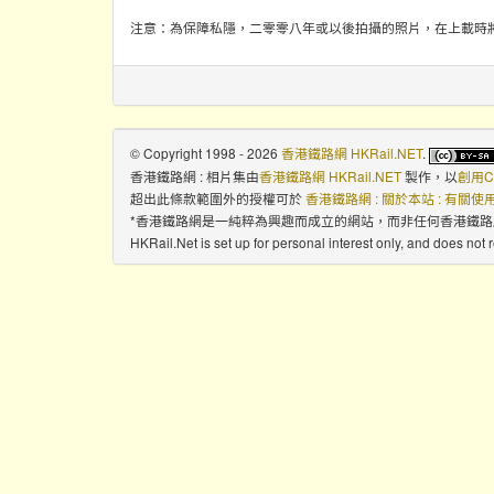
注意：為保障私隱，二零零八年或以後拍攝的照片，在上載時
© Copyright 1998 - 2026
香港鐵路網 HKRail.NET
.
香港鐵路網 : 相片集
由
香港鐵路網 HKRail.NET
製作，以
創用C
超出此條款範圍外的授權可於
香港鐵路網 : 關於本站 : 有關
*香港鐵路網是一純粹為興趣而成立的網站，而非任何香港鐵
HKRail.Net is set up for personal interest only, and does not