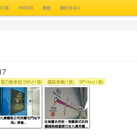
相片集
HKRDB
專題
關於本站
17
電力動車組 EMU(1張)
鐵路車輛(1張)
SP19xx(1張)
九廣鐵路公司西鐵屯門站平
在兩鐵合併前，港鐵樣式的西
頂』牌匾...
鐵綫路線圖經已在九廣西鐵...