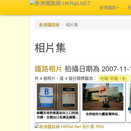
香港鐵路
香港鐵路網
相片集
相片集
鐵路相片
拍攝日期為 2007-11-
共 4 張照片，首 4 個分類標籤為：
地鐵/港鐵(1張)
兩鐵共用的南昌站出入口的指
『
合併前的九鐵荃灣西站...
示牌，左側出口名稱及服務...