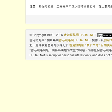
注意：為保障私隱，二零零八年或以後拍攝的照片，在上載時
© Copyright 1998 - 2026
香港鐵路網 HKRail.NET
.
香港鐵路網 : 相片集
由
香港鐵路網 HKRail.NET
製作，以
創用C
超出此條款範圍外的授權可於
香港鐵路網 : 關於本站 : 有關
*香港鐵路網是一純粹為興趣而成立的網站，而非任何香港鐵
HKRail.Net is set up for personal interest only, and does not