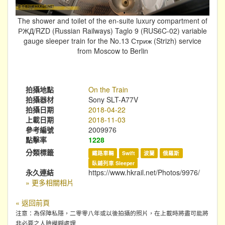
The shower and toilet of the en-suite luxury compartment of
РЖД/RZD (Russian Railways) Taglo 9 (RUS6C-02) variable
gauge sleeper train for the No.13 Стриж (Strizh) service
from Moscow to Berlin
拍攝地點
On the Train
拍攝器材
Sony SLT-A77V
拍攝日期
2018-04-22
上載日期
2018-11-03
參考編號
2009976
點擊率
1228
分類標籤
鐵路車輛
Swift
波蘭
俄羅斯
臥鋪列車 Sleeper
永久連結
https://www.hkrail.net/Photos/9976/
» 更多相關相片
« 返回前頁
注意：為保障私隱，二零零八年或以後拍攝的照片，在上載時將盡可能將
非必要之人臉模糊處理