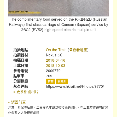
The complimentary food served on the РЖД/RZD (Russian
Railways) first-class carriage of Сапсан (Sapsan) service by
ЭВС2 (EVS2) high speed electric multiple unit
拍攝地點
On the Train
(
查看地圖
)
拍攝器材
Nexus 5X
拍攝日期
2018-04-16
上載日期
2018-10-03
參考編號
2009770
點擊率
769
分類標籤
食物
俄羅斯
永久連結
https://www.hkrail.net/Photos/9770/
» 更多相關相片
« 返回前頁
注意：為保障私隱，二零零八年或以後拍攝的照片，在上載時將盡可能將
非必要之人臉模糊處理