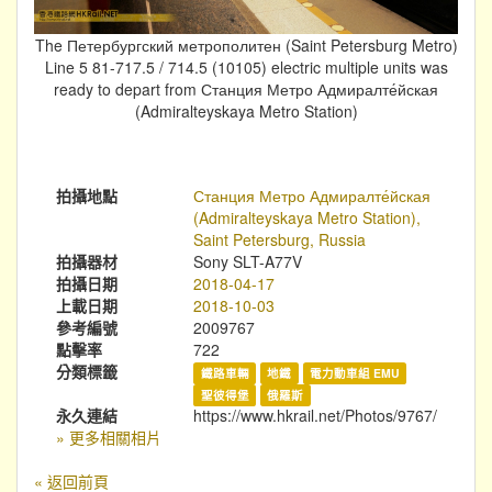
The Петербургский метрополитен (Saint Petersburg Metro)
Line 5 81-717.5 / 714.5 (10105) electric multiple units was
ready to depart from Станция Метро Адмиралте́йская
(Admiralteyskaya Metro Station)
拍攝地點
Станция Метро Адмиралте́йская
(Admiralteyskaya Metro Station),
Saint Petersburg, Russia
拍攝器材
Sony SLT-A77V
拍攝日期
2018-04-17
上載日期
2018-10-03
參考編號
2009767
點擊率
722
分類標籤
鐵路車輛
地鐵
電力動車組 EMU
聖彼得堡
俄羅斯
永久連結
https://www.hkrail.net/Photos/9767/
» 更多相關相片
« 返回前頁