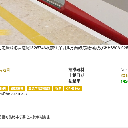
廣深港高速鐵路G5746次前往深圳北方向的港鐵動感號CRH380A-0
看地圖
)
拍攝器材
Noki
上載日期
201
點擊率
142
EMU
鐵路車輛
廣深港高速鐵路
香港
CRH380A
et/Photos/9647/
將盡可能將非必要之人臉模糊處理