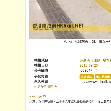
香港西九龍站首日啟用情況－行走
拍攝地點
香港西九龍站
(
查
拍攝日期
2018-09-23
參考編號
I009647
分類標籤
高速鐵路
電力動車組 
永久連結
https://www.hkrail.n
» 更多相關相片
« 返回前頁
注意：為保障私隱，二零零八年或以後拍攝的照片，在上載時