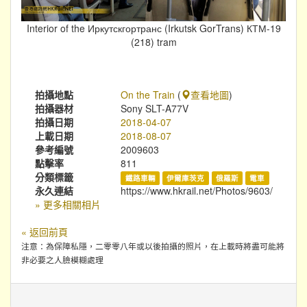
Interior of the Иркутскгортранс (Irkutsk GorTrans) КТМ-19
(218) tram
拍攝地點
On the Train
(
查看地圖
)
拍攝器材
Sony SLT-A77V
拍攝日期
2018-04-07
上載日期
2018-08-07
參考編號
2009603
點擊率
811
分類標籤
鐵路車輛
伊爾庫茨克
俄羅斯
電車
永久連結
https://www.hkrail.net/Photos/9603/
» 更多相關相片
« 返回前頁
注意：為保障私隱，二零零八年或以後拍攝的照片，在上載時將盡可能將
非必要之人臉模糊處理