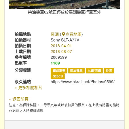
柴油機車62號正停放於羅湖機車行車室外
拍攝地點
羅湖
(
查看地圖
)
拍攝器材
Sony SLT-A77V
拍攝日期
2018-04-01
上載日期
2018-08-07
參考編號
2009599
點擊率
1189
分類標籤
鐵路車輛
柴油機車
九鐵/港鐵
香港
G26CU
永久連結
https://www.hkrail.net/Photos/9599/
» 更多相關相片
« 返回前頁
注意：為保障私隱，二零零八年或以後拍攝的照片，在上載時將盡可能將
非必要之人臉模糊處理