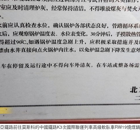
亞鐵路前往莫斯科的中國鐵路K3次國際聯運列車高級軟臥車RW19燒煤