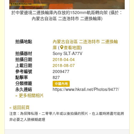
於中蒙邊境二連換輪庫內存放的1520mm軌距轉向架 (攝於：
內蒙古自治區 二连浩特市 二連換輪庫)
拍攝地點
內蒙古自治區 二连浩特市 二連換輪
庫
(
查看地圖
)
拍攝器材
Sony SLT-A77V
拍攝日期
2018-04-04
上載日期
2018-08-07
參考編號
2009477
點擊率
827
分類標籤
中國內地
永久連結
https://www.hkrail.net/Photos/9477/
» 更多相關相片
« 返回前頁
注意：為保障私隱，二零零八年或以後拍攝的照片，在上載時將盡可能將
非必要之人臉模糊處理