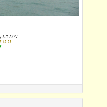
y SLT-A77V
7-12-28
7