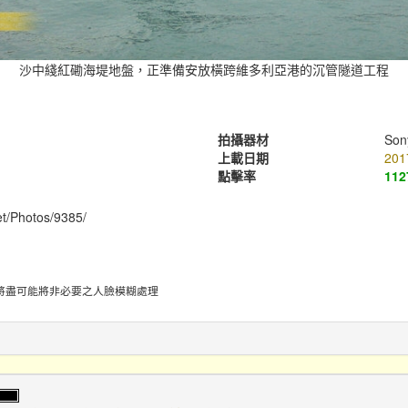
沙中綫紅磡海堤地盤，正準備安放橫跨維多利亞港的沉管隧道工程
拍攝器材
Son
上載日期
201
點擊率
112
et/Photos/9385/
將盡可能將非必要之人臉模糊處理