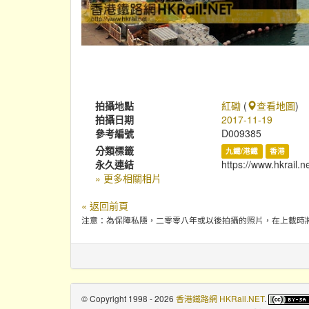
拍攝地點
紅磡
(
查看地圖
)
拍攝日期
2017-11-19
參考編號
D009385
分類標籤
九鐵/港鐵
香港
永久連結
https://www.hkrail.n
» 更多相關相片
« 返回前頁
注意：為保障私隱，二零零八年或以後拍攝的照片，在上載時
© Copyright 1998 - 2026
香港鐵路網 HKRail.NET
.