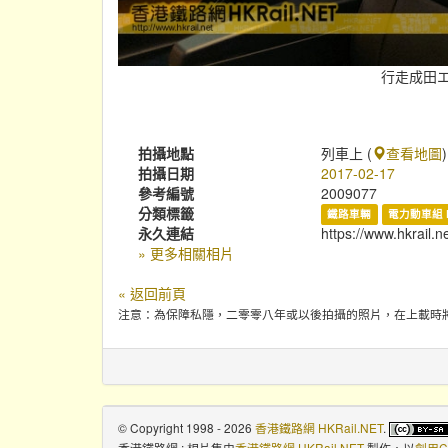
行走成田エク
拍攝地點
列車上 (
查看地圖
)
拍攝日期
2017-02-17
參考編號
2009077
分類標籤
鐵路車輛
電力動車組 
永久連結
https://www.hkrail.n
» 更多相關相片
« 返回前頁
注意：為保障私隱，二零零八年或以後拍攝的照片，在上載時
© Copyright 1998 - 2026
香港鐵路網 HKRail.NET
.
香港鐵路網 : 相片集
由
香港鐵路網 HKRail.NET
製作，以
創用C