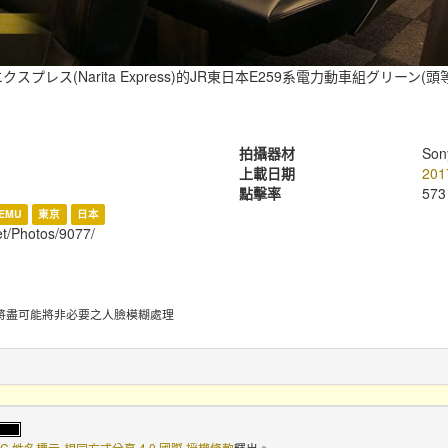
スプレス(Narita Express)的JR東日本E259系電力動車組グリーン(
拍攝器材
Son
上載日期
201
點擊率
573
EMU
東京
日本
et/Photos/9077/
將盡可能將非必要之人臉模糊處理
C 姓名標示-相同方式分享 4.0 國際 授權條款
釋出。